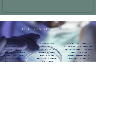
Lecturas recomendadas
Activity-
Ex vivo enzymatic
The failing kidney
dependent spinal
treatment
allograft: A review and
cord
converts blood
recommendations for
neuromodulation
type A donor
the care and
rapidly restores
lungs into
management of a
trunk and leg
universal blood
complex group of
motor functions
type lungs
patients
after complete
paralysis
LEER MÁS
LEER MÁS
LEER MÁS
Contáctanos
Email:
info@fundaciontercermilenio.org